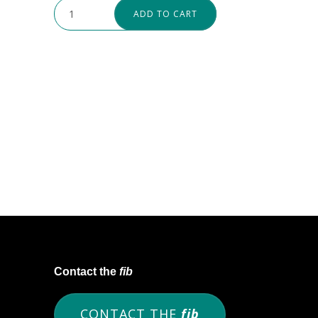
ADD TO CART
Contact the
fib
CONTACT THE
fib