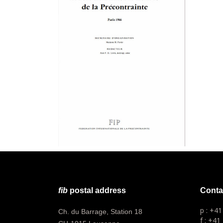
fib
postal address
Conta
p : +4
Ch. du Barrage, Station 18
f : +41