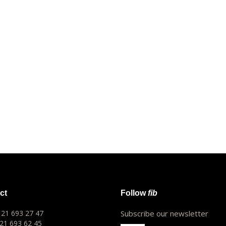
ct
Follow
fib
1 21 693 27 47
Subscribe our newsletter
 21 693 62 45